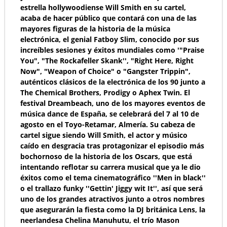
estrella hollywoodiense Will Smith en su cartel,
acaba de hacer público que contará con una de las
mayores figuras de la historia de la música
electrónica, el genial Fatboy Slim, conocido por sus
increíbles sesiones y éxitos mundiales como '"Praise
You", "The Rockafeller Skank'', "Right Here, Right
Now", "Weapon of Choice" o "Gangster Trippin",
auténticos clásicos de la electrónica de los 90 junto a
The Chemical Brothers, Prodigy o Aphex Twin. El
festival Dreambeach, uno de los mayores eventos de
música dance de España, se celebrará del 7 al 10 de
agosto en el Toyo-Retamar, Almería. Su cabeza de
cartel sigue siendo Will Smith, el actor y músico
caído en desgracia tras protagonizar el episodio más
bochornoso de la historia de los Oscars, que está
intentando reflotar su carrera musical que ya le dio
éxitos como el tema cinematográfico ''Men in black''
o el trallazo funky ''Gettin' Jiggy wit It'', así que será
uno de los grandes atractivos junto a otros nombres
que asegurarán la fiesta como la DJ británica Lens, la
neerlandesa Chelina Manuhutu, el trío Mason