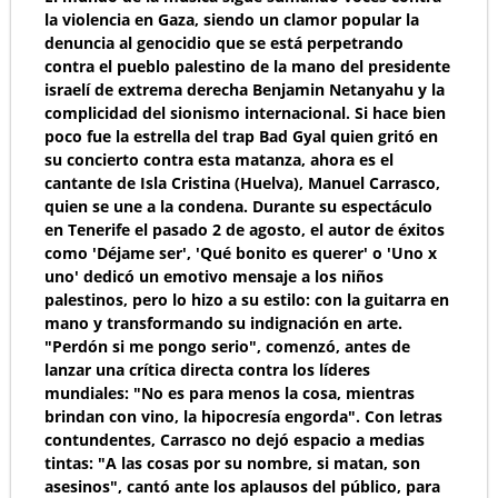
la violencia en Gaza, siendo un clamor popular la
denuncia al genocidio que se está perpetrando
contra el pueblo palestino de la mano del presidente
israelí de extrema derecha Benjamin Netanyahu y la
complicidad del sionismo internacional. Si hace bien
poco fue la estrella del trap Bad Gyal quien gritó en
su concierto contra esta matanza, ahora es el
cantante de Isla Cristina (Huelva), Manuel Carrasco,
quien se une a la condena. Durante su espectáculo
en Tenerife el pasado 2 de agosto, el autor de éxitos
como 'Déjame ser', 'Qué bonito es querer' o 'Uno x
uno' dedicó un emotivo mensaje a los niños
palestinos, pero lo hizo a su estilo: con la guitarra en
mano y transformando su indignación en arte.
"Perdón si me pongo serio", comenzó, antes de
lanzar una crítica directa contra los líderes
mundiales: "No es para menos la cosa, mientras
brindan con vino, la hipocresía engorda". Con letras
contundentes, Carrasco no dejó espacio a medias
tintas: "A las cosas por su nombre, si matan, son
asesinos", cantó ante los aplausos del público, para