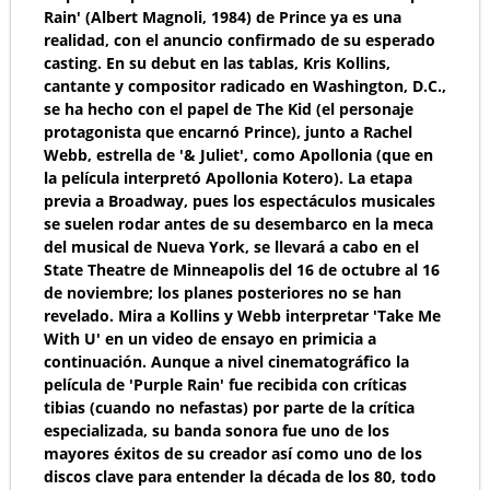
Rain' (Albert Magnoli, 1984) de Prince ya es una
realidad, con el anuncio confirmado de su esperado
casting. En su debut en las tablas, Kris Kollins,
cantante y compositor radicado en Washington, D.C.,
se ha hecho con el papel de The Kid (el personaje
protagonista que encarnó Prince), junto a Rachel
Webb, estrella de '& Juliet', como Apollonia (que en
la película interpretó Apollonia Kotero). La etapa
previa a Broadway, pues los espectáculos musicales
se suelen rodar antes de su desembarco en la meca
del musical de Nueva York, se llevará a cabo en el
State Theatre de Minneapolis del 16 de octubre al 16
de noviembre; los planes posteriores no se han
revelado. Mira a Kollins y Webb interpretar 'Take Me
With U' en un video de ensayo en primicia a
continuación. Aunque a nivel cinematográfico la
película de 'Purple Rain' fue recibida con críticas
tibias (cuando no nefastas) por parte de la crítica
especializada, su banda sonora fue uno de los
mayores éxitos de su creador así como uno de los
discos clave para entender la década de los 80, todo