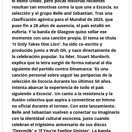
el Reino Unido, pero pocas historias recientes
resultan tan emotivas como la que une a Escocia, su
selección y el grupo Belle and Sebastian. Tras una
clasificación agónica para el Mundial de 2025, que
puso fin a 28 años de ausencia, el país estalló en
euforia. Y la banda de Glasgow quiso sellar ese
momento con una canción propia. El tema se titula
'It Only Takes One Lion', ha sido co-escrito y
producido junto a Wuh Oh, y nace directamente de
la celebración popular. Su líder, Stuart Murdoch,
explica que la letra surgió de forma natural al día
siguiente del partido contra Dinamarca: 'Es una
canción personal sobre seguir las peripecias de la
selección de Escocia durante los últimos 50 años.
Intenta abarcar la experiencia de todo el país
siguiendo a Escocia'. Un canto a la resistencia y la
ilusión colectiva que aspira a convertirse en himno
no oficial durante el torneo. Con este lanzamiento,
Belle and Sebastian vuelven a conectar su imaginario
con la identidad cultural escocesa, justo cuando
celebran el trigésimo aniversario de sus discos
'Tigermilk' e 'If You’re Feeling Sinister'. La banda